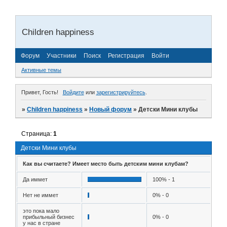
Children happiness
Форум
Участники
Поиск
Регистрация
Войти
Активные темы
Привет, Гость!
Войдите
или
зарегистрируйтесь
.
»
Children happiness
»
Новый форум
»
Детски Мини клубы
Страница:
1
Детски Мини клубы
Как вы считаете? Имеет место быть детским мини клубам?
Да иммет
100% - 1
Нет не иммет
0% - 0
это пока мало
прибыльный бизнес
0% - 0
у нас в стране