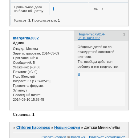
Прибыльное дело
0% - 0
на благо обществу!
Голосов:
1
;
Проголосовали:
1
Поделиться
2014-
1
margarita2002
03-10 00:00:52
Админ
Общение детей не по
Откуда:
Москва
стандартной советской
Зарегистрирован
: 2014-03-09
системе.
Приглашений:
0
Т.е. свобода действия
Сообщений:
5
ребенку в его творчестве.
Уважение:
[+0/-0]
Позитив:
[+0/-0]
0
Пол:
Женский
Возраст:
37
[1989-02-20]
Провел на форуме:
37 минут
Последний визит:
2014-03-10 15:58:45
Страница:
1
»
Children happiness
»
Новый форум
»
Детски Мини клубы
Создать форум
©
iboard.ws
Видеочат
kdovolalmi.cz